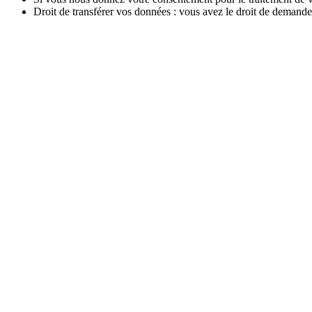
Droit de transférer vos données : vous avez le droit de demander
Droit d’opposition : vous pouvez vous opposer au traitement de 
Pour exercer ces droits, veuillez nous contacter. Veuillez vous référe
aimerions en être informés, mais vous avez également le droit de dépose
10. Coordonnées
Pour des questions et/ou des commentaires sur notre politique de cookie
Berclean propreté azur
24 quai Carnot
29900 CONCARNEAU
France
Site web :
https://www.berclean-proprete-azur.fr
E-mail :
berclean-proprete@
ex.com
orange.fr
Numéro de téléphone : 02 98 11 73 51
Cette politique de cookies a été synchronisée avec
cookiedatabase.org
Navigation
Accueil
Prestations