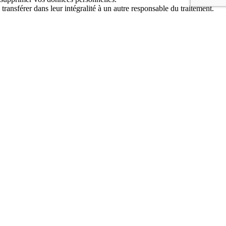
ransférer dans leur intégralité à un autre responsable du traitement.
ifient ce traitement.
 plainte concernant la façon dont nous traitons vos données, nous
 protection des données).
ées suivantes :