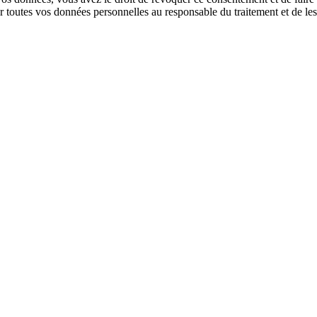
 toutes vos données personnelles au responsable du traitement et de les t
vos données. Nous obtempérerons, à moins que certaines raisons ne just
r aux coordonnées au bas de cette politique de cookies. Si vous avez une
r une plainte auprès de l’autorité de contrôle (l’autorité chargée de la
s et cette déclaration, veuillez nous contacter en utilisant les coordonn
le 3 mars 2022.