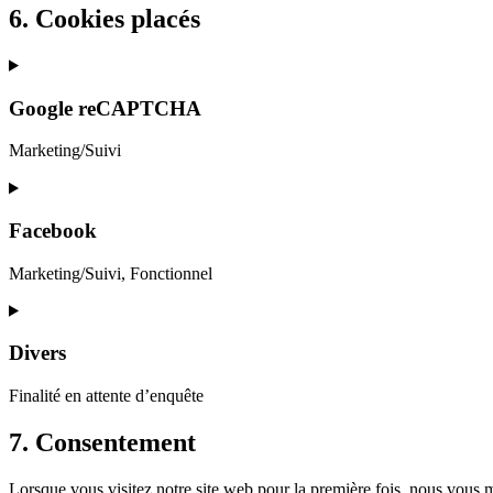
6. Cookies placés
Google reCAPTCHA
Marketing/Suivi
Consent
to
service
Facebook
google-
recaptcha
Marketing/Suivi, Fonctionnel
Consent
to
service
Divers
facebook
Finalité en attente d’enquête
Consent
7. Consentement
to
service
Lorsque vous visitez notre site web pour la première fois, nous vous 
divers