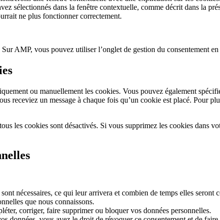
 avez sélectionnés dans la fenêtre contextuelle, comme décrit dans la pré
ourrait ne plus fonctionner correctement.
t. Sur AMP, vous pouvez utiliser l’onglet de gestion du consentement en 
ies
tiquement ou manuellement les cookies. Vous pouvez également spécifier
 vous receviez un message à chaque fois qu’un cookie est placé. Pour plu
tous les cookies sont désactivés. Si vous supprimez les cookies dans vo
nelles
sont nécessaires, ce qui leur arrivera et combien de temps elles seront 
sonnelles que nous connaissons.
pléter, corriger, faire supprimer ou bloquer vos données personnelles.
os données, vous avez le droit de révoquer ce consentement et de faire