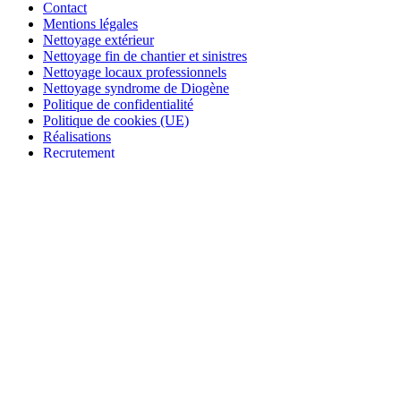
Contact
Mentions légales
Nettoyage extérieur
Nettoyage fin de chantier et sinistres
Nettoyage locaux professionnels
Nettoyage syndrome de Diogène
Politique de confidentialité
Politique de cookies (UE)
Réalisations
Recrutement
LP
Entreprise de nettoyage Châteauneuf-du-Faou
Entreprise de nettoyage Concarneau
Entreprise de nettoyage Pont-l’Abbé, Chateaulin, Rosporden, 
Entreprise de nettoyage Quimper, Douarnenez
Entreprise de nettoyage Quimperlé, Scaër
Nettoyage inter location Châteauneuf-du-Faou
Nettoyage inter location Concarneau
Nettoyage inter location Pont-l’Abbé, Chateaulin, Rosporden, 
Nettoyage inter location Quimper, Douarnenez
Nettoyage inter location Quimperlé, Scaër
Vitrerie Châteauneuf-du-Faou