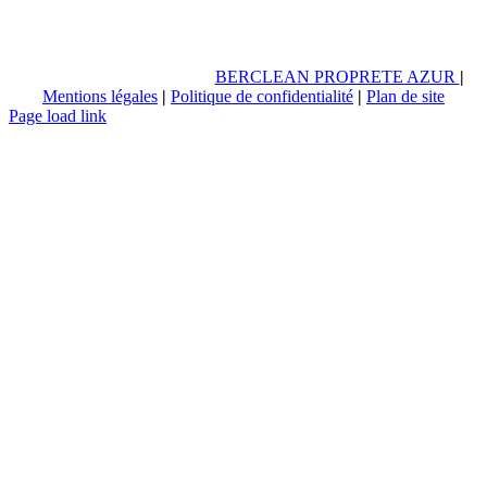
BERCLEAN PROPRETE AZUR
|
Mentions légales
|
Politique de confidentialité
|
Plan de site
Page load link
Aller
en
haut