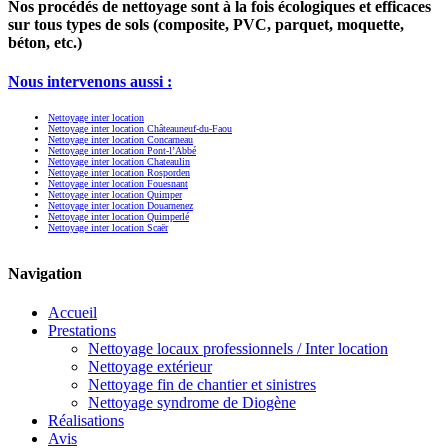
Nos procédés de nettoyage sont à la fois écologiques et efficaces
sur tous types de sols (composite, PVC, parquet, moquette,
béton, etc.)
Nous intervenons aussi :
Nettoyage inter location
Nettoyage inter location Châteauneuf-du-Faou
Nettoyage inter location Concarneau
Nettoyage inter location Pont-l’Abbé
Nettoyage inter location Chateaulin
Nettoyage inter location Rosporden
Nettoyage inter location Fouesnant
Nettoyage inter location Quimper
Nettoyage inter location Douarnenez
Nettoyage inter location Quimperlé
Nettoyage inter location Scaër
Navigation
Accueil
Prestations
Nettoyage locaux professionnels / Inter location
Nettoyage extérieur
Nettoyage fin de chantier et sinistres
Nettoyage syndrome de Diogène
Réalisations
Avis